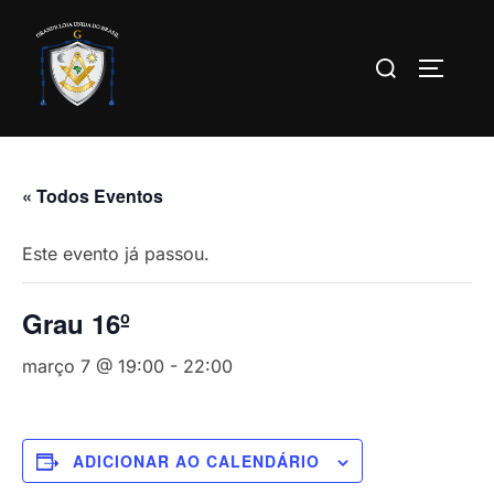
Pular
para
Pesquisar
ALTERN
o
por:
conteúdo
« Todos Eventos
Este evento já passou.
Grau 16º
março 7 @ 19:00
-
22:00
ADICIONAR AO CALENDÁRIO