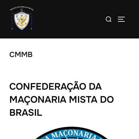
Pular
para
Pesquisar
ALTERN
o
por:
conteúdo
CMMB
CONFEDERAÇÃO DA
MAÇONARIA MISTA DO
BRASIL